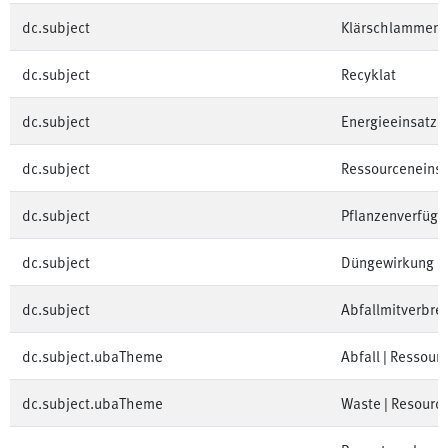
dc.subject
Klärschlamment
dc.subject
Recyklat
dc.subject
Energieeinsatz
dc.subject
Ressourceneins
dc.subject
Pflanzenverfügb
dc.subject
Düngewirkung
dc.subject
Abfallmitverbre
dc.subject.ubaTheme
Abfall | Ressour
dc.subject.ubaTheme
Waste | Resourc