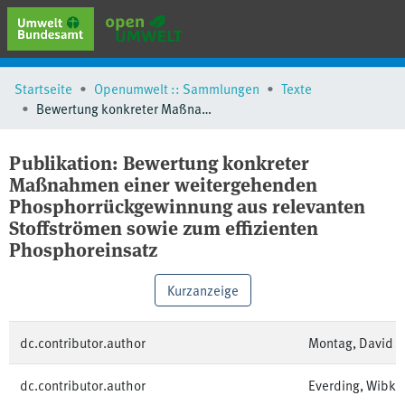
erweiterte Suche
Startseite
Openumwelt :: Sammlungen
Texte
Browse
Bewertung konkreter Maßnahmen einer weitergehenden Phosphorrückgewinnung aus relevanten Stoffströmen sowie zum effizienten Phosphoreinsatz
Sammlungen
Schlagwörter
Publikation:
Bewertung konkreter
Maßnahmen einer weitergehenden
Phosphorrückgewinnung aus relevanten
Stoffströmen sowie zum effizienten
Phosphoreinsatz
Kurzanzeige
dc.contributor.author
Montag, David 
dc.contributor.author
Everding, Wibke