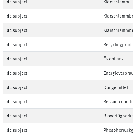
dc.subject
Klärschlamm
dc.subject
Klärschlammbe
dc.subject
Klärschlammbes
dc.subject
Recyclingproduk
dc.subject
Ökobilanz
dc.subject
Energieverbrau
dc.subject
Düngemittel
dc.subject
Ressourcenerha
dc.subject
Bioverfügbarkei
dc.subject
Phosphorrückg