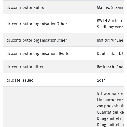
dc.contributor.author
Malms, Susanne
RWTH Aachen. Ins
dc.contributor.organisationOther
Siedlungswasser
dc.contributor.organisationOther
Institut für Ene
dc.contributor.organisationalEditor
Deutschland. U
dc.contributor.other
Roskosch, Andr
dc.date.issued
2015
Schwerpunkte de
Einsparpotenzia
von phosphathal
Qualität der ⁠Rez
Düngemittel in d
Düngemittelind