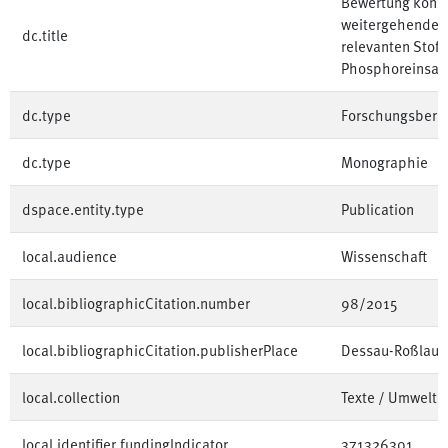
Bewertung konk
weitergehenden
dc.title
relevanten Stoff
Phosphoreinsat
dc.type
Forschungsberic
dc.type
Monographie
dspace.entity.type
Publication
local.audience
Wissenschaft
local.bibliographicCitation.number
98/2015
local.bibliographicCitation.publisherPlace
Dessau-Roßlau
local.collection
Texte / Umwelt
local.identifier.fundingIndicator
371326301