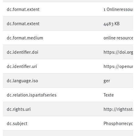
dc.format.extent
1 Onlineressourc
dc.format.extent
4483 KB
dc.format.medium
online resource
dc.identifier.doi
https://doi.or
dc.identifier.uri
https://openum
dc.language.iso
ger
dc.relation.ispartofseries
Texte
dc.rights.uri
http://rightsst
dc.subject
Phosphorrecycli