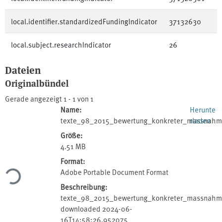
local.identifier.standardizedFundingIndicator
37132630
local.subject.researchIndicator
26
Dateien
Originalbündel
Gerade angezeigt
1 - 1 von 1
Name:
Herunte
texte_98_2015_bewertung_konkreter_massnahm
rladen
Größe:
4.51 MB
Format:
Lade...
Adobe Portable Document Format
Beschreibung:
texte_98_2015_bewertung_konkreter_massnahm
downloaded 2024-06-
16T14:58:26.952075