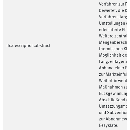
Verfahren zur P-
bewertet, die K
Verfahren darge
Umstellungen de
erleichterte Ph
Weitere zentrale
Mengenberechnu
dc.description.abstract
thermischen Kl
Möglichkeit des 
Langzeitlagerun
Anhand einer E
zur Markteinführ
Weiterhin werde
Maßnahmen zur 
Rückgewinnung a
Abschließend erf
Umsetzungsmögli
und Subventioni
zur Abnahmeverp
Rezyklate.