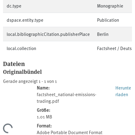
dc.type
Monographie
dspace.entity.type
Publication
local.bibliographicCitation.publisherPlace
Berlin
local.collection
Factsheet / Deutsc
Dateien
Originalbündel
Gerade angezeigt
1 - 1 von 1
Name:
Herunte
factsheet_national-emissions-
rladen
trading.pdf
Größe:
1.01 MB
Format:
Lade...
Adobe Portable Document Format