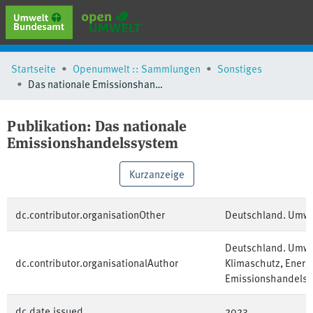
erweiterte Suche
Startseite
Openumwelt :: Sammlungen
Sonstiges
Browse
Das nationale Emissionshandelssystem
Sammlungen
Schlagwörter
Publikation:
Das nationale
Emissionshandelssystem
Kurzanzeige
dc.contributor.organisationOther
Deutschland. Umw
Deutschland. Umwe
dc.contributor.organisationalAuthor
Klimaschutz, Energ
Emissionshandelsst
dc.date.issued
2023