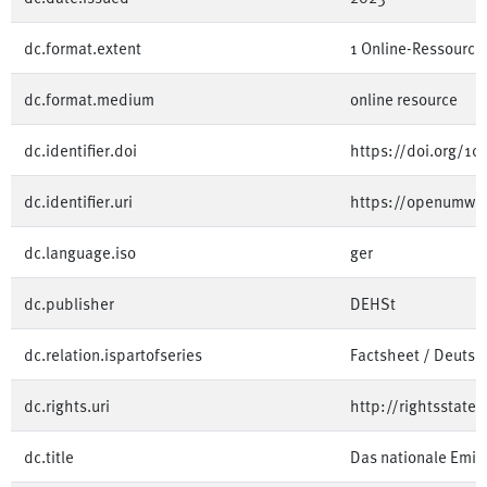
dc.format.extent
1 Online-Ressource 
dc.format.medium
online resource
dc.identifier.doi
https://doi.org/1
dc.identifier.uri
https://openumwe
dc.language.iso
ger
dc.publisher
DEHSt
dc.relation.ispartofseries
Factsheet / Deutsc
dc.rights.uri
http://rightsstate
dc.title
Das nationale Emi