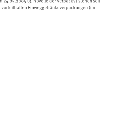
24.05.2005 (3. Novelle der VerpackV) stehen seit
h vorteilhaften Einweggetränkeverpackungen (im
zum achten Mal eine Berechnung des Anteils der