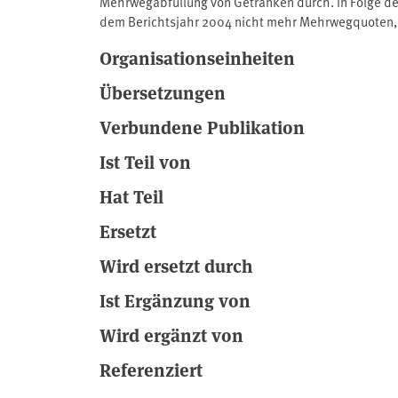
Mehrwegabfüllung von Getränken durch. In Folge d
dem Berichtsjahr 2004 nicht mehr Mehrwegquoten, 
Folgenden abgekürzt: MövE-Verpackungen) in Verkeh
Organisationseinheiten
MövE-Verpackungen durchgeführt.
Quelle: http://www.umweltbundesamt.de/
Übersetzungen
Verbundene Publikation
Ist Teil von
Hat Teil
Ersetzt
Wird ersetzt durch
Ist Ergänzung von
Wird ergänzt von
Referenziert