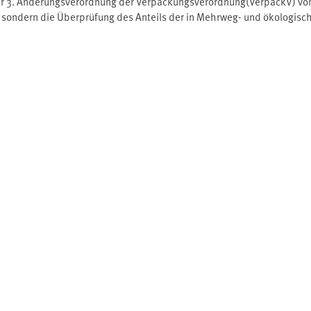
er 3. Änderungsverordnung der Verpackungsverordnung(VerpackV) vom 
sondern die Überprüfung des Anteils der in Mehrweg- und ökologisc
r gebrachten Getränke im Mittelpunkt. Mit dieser Studie wurde nun 