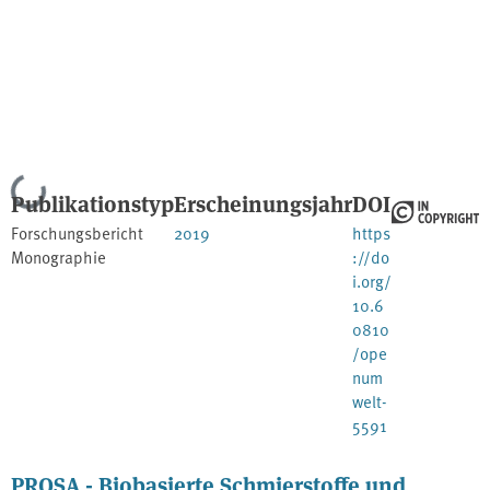
Lade...
Publikationstyp
Erscheinungsjahr
DOI
Forschungsbericht
2019
https
Monographie
://do
i.org/
10.6
0810
/ope
num
welt-
5591
PROSA - Biobasierte Schmierstoffe und