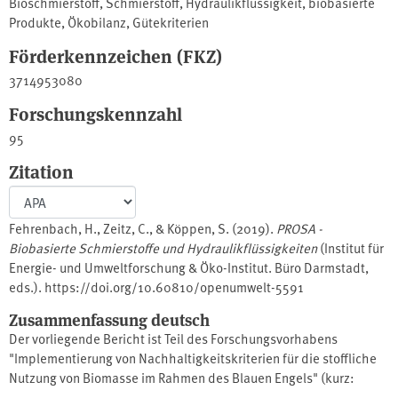
Bioschmierstoff
,
Schmierstoff
,
Hydraulikflüssigkeit
,
biobasierte
Produkte
,
Ökobilanz
,
Gütekriterien
Förderkennzeichen (FKZ)
3714953080
Forschungskennzahl
95
Zitation
Fehrenbach, H., Zeitz, C., & Köppen, S. (2019).
PROSA -
Biobasierte Schmierstoffe und Hydraulikflüssigkeiten
(Institut für
Energie- und Umweltforschung & Öko-Institut. Büro Darmstadt,
eds.). https://doi.org/10.60810/openumwelt-5591
Zusammenfassung deutsch
Der vorliegende Bericht ist Teil des Forschungsvorhabens
"Implementierung von Nachhaltigkeitskriterien für die stoffliche
Nutzung von Biomasse im Rahmen des Blauen Engels" (kurz:
"Blauer Engel Bio-Stoff") und behandelt das Thema biobasierte