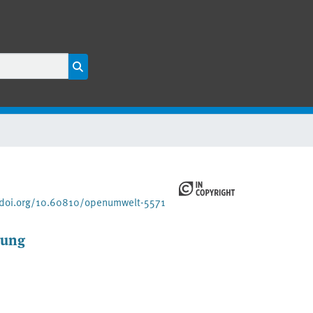
/doi.org/10.60810/openumwelt-5571
rung