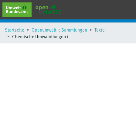
erweiterte Suche
Startseite
Openumwelt :: Sammlungen
Texte
Browse
Chemische Umwandlungen in der anlagenbezogenen Ausbreitungsrechnung nach TA Luft
Sammlungen
Schlagwörter