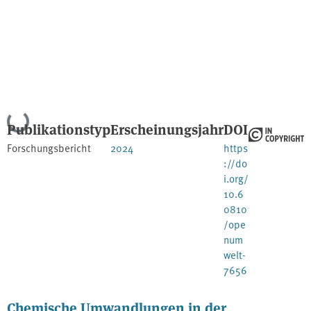
Lade...
Publikationstyp
Erscheinungsjahr
DOI
Forschungsbericht
2024
https
://do
i.org/
10.6
0810
/ope
num
welt-
7656
Chemische Umwandlungen in der