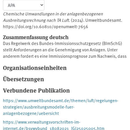
Chemische Umwandlungen in der anlagenbezogenen
Ausbreitungsrechnung nach TA Luft
. (2024). Umweltbundesamt.
https://doi.org/10.60810/openumwelt-7656
Zusammenfassung deutsch
Das Regelwerk des Bundes-Immissionsschutzgesetz (BImSchG)
stellt Anforderungen an die Genehmigung von Anlagen. Unter
anderem fordert es eine Immissionsprognose zum Nachweis, dass
in der Umgebung der Anlage die Immissionsgrenzwerte
Organisationseinheiten
eingehalten werden. Die TA Luft legt als Verwaltungsvorschrift zum
BImSchG fest, wie bei dieser Prognose die Umwandlung von
Übersetzungen
Stickstoffmonoxid nach Stickstoffdioxid in der Atmosphäre
berücksichtigt wird, bisher nach Untersuchungen aus den 1970er
Verbundene Publikation
Jahren.Im Rahmen des Projekts wurde der aktuelle Stand von
https://www.umweltbundesamt.de/themen/luft/regelungen-
Wissenschaft und Technik zur Berücksichtigung dieser
strategien/ausbreitungsmodelle-fuer-
chemischen Umwandlung ermittelt. Das Ergebnis kann in die TA
anlagenbezogene/uebersicht
Luft übernommen werden.
https://www.verwaltungsvorschriften-im-
internet.de/bsvwvbund_18082021_IGI25025005.htm