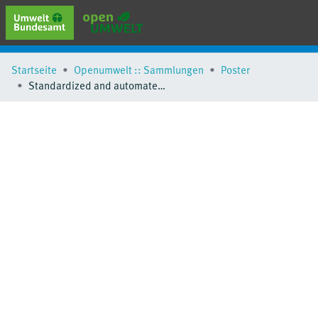
erweiterte Suche
Startseite
Openumwelt :: Sammlungen
Poster
Browse
Standardized and automated data quality assurance at GAW Stations: concept, methods and tools
Sammlungen
Schlagwörter