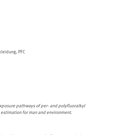
kleidung
,
PFC
posure pathways of per- and polyfluoralkyl
k estimation for man and environment
.