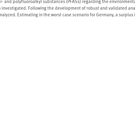
 per- and polyfluoroalkyl substances (PFASs) regarding the environme
nvestigated. Following the development of robust and validated analyt
nalyzed. Estimating in the worst case scenario for Germany, a surplus 
ibute with an amount of 0.27 kg PFOA as one particular source among 