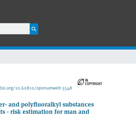
/doi.org/10.60810/openumwelt-5548
r- and polyfluoralkyl substances
ts - risk estimation for man and