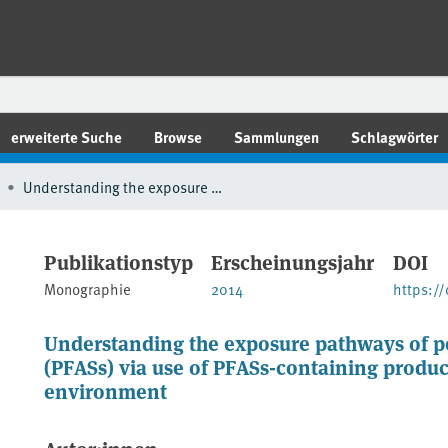
erweiterte Suche
Browse
Sammlungen
Schlagwörter
Understanding the exposure pathways of per- and polyfluoralkyl substances (PFASs) via use of PFASs-containing products - risk estimation for man and environment
Publikationstyp
Erscheinungsjahr
DOI
Monographie
2014
https:/
Understanding the exposure pathways of pe
(PFASs) via use of PFASs-containing produc
environment