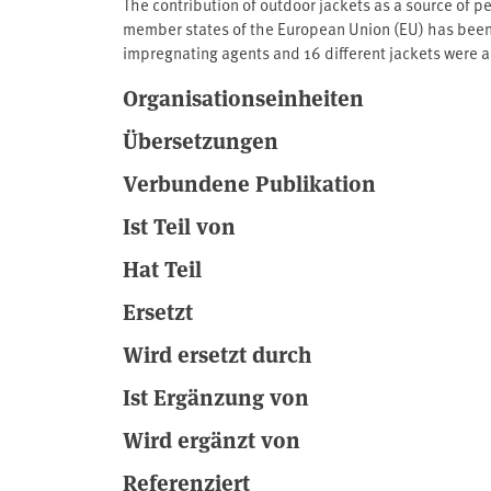
The contribution of outdoor jackets as a source of
member states of the European Union (EU) has been i
impregnating agents and 16 different jackets were a
containing outdoor jackets, these jackets do contr
Organisationseinheiten
aquatic environment.
Quelle: http://www.umweltbundesamt.de/
Übersetzungen
Verbundene Publikation
Ist Teil von
Hat Teil
Ersetzt
Wird ersetzt durch
Ist Ergänzung von
Wird ergänzt von
Referenziert