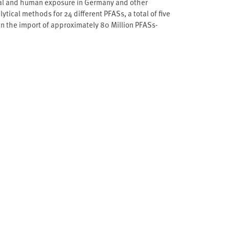
ntal and human exposure in Germany and other
ical methods for 24 different PFASs, a total of five
in the import of approximately 80 Million PFASs-
many others to the PFASs burden for man and the