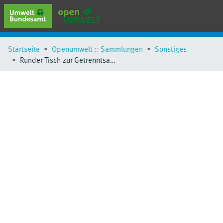
erweiterte Suche
Startseite
Openumwelt :: Sammlungen
Sonstiges
Browse
Runder Tisch zur Getrenntsammlung fester Haushaltsabfälle in der Stadt Kaliningrad (Russische Föderation)
Sammlungen
Schlagwörter