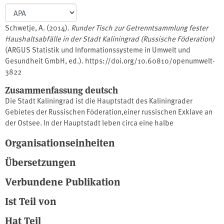
Schwetje, A. (2014).
Runder Tisch zur Getrenntsammlung fester
Haushaltsabfälle in der Stadt Kaliningrad (Russische Föderation)
(ARGUS Statistik und Informationssysteme in Umwelt und
Gesundheit GmbH, ed.). https://doi.org/10.60810/openumwelt-
3822
Zusammenfassung deutsch
Die Stadt Kaliningrad ist die Hauptstadt des Kaliningrader
Gebietes der Russischen Föderation,einer russischen Exklave an
der Ostsee. In der Hauptstadt leben circa eine halbe
MillionEinwohner, das entspricht knapp 50% der Bevölkerung des
Organisationseinheiten
Gebietes. Nach Informationen derStadtverwaltung werden pro
Jahr ungefähr 1,5 Millionen m̲ Haushaltsabfälle erzeugt, diebisher
Übersetzungen
ausschließlich deponiert werden. Kaliningrad wird im Jahr 2018
einer der Austragungsorteder FIFA-Fußball-Weltmeisterschaft in
Verbundene Publikation
Russland sein. Dafür müssen Umweltauflagendes
Ist Teil von
Fußballweltverbandes FIFA umgesetzt werden, besonders in den
Stadien und in Hotels.Die Stadtverwaltung möchte diese
Hat Teil
Gelegenheit nutzen, um die Lebensqualität und den