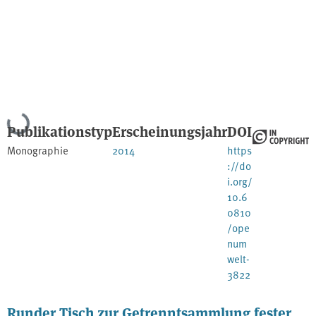
Lade...
Publikationstyp
Erscheinungsjahr
DOI
Monographie
2014
https
://do
i.org/
10.6
0810
/ope
num
welt-
3822
Runder Tisch zur Getrenntsammlung fester