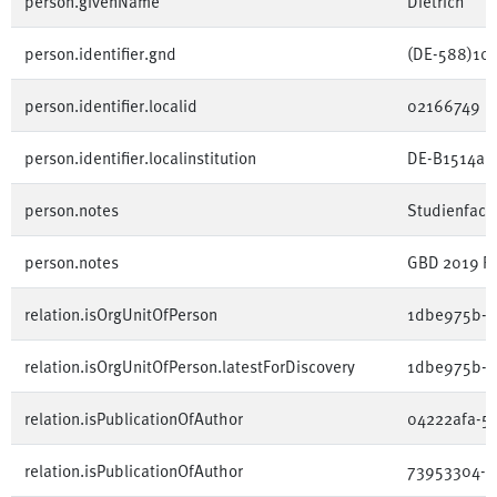
person.givenName
Dietrich
person.identifier.gnd
(DE-588)10
person.identifier.localid
02166749
person.identifier.localinstitution
DE-B1514a
person.notes
Studienfach
person.notes
GBD 2019 Ris
relation.isOrgUnitOfPerson
1dbe975b-8
relation.isOrgUnitOfPerson.latestForDiscovery
1dbe975b-8
relation.isPublicationOfAuthor
04222afa-5
relation.isPublicationOfAuthor
73953304-6