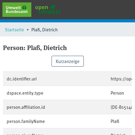
erweiterte Suche
Startseite
Plaß, Dietrich
Browse
Sammlungen
Person:
Plaß, Dietrich
Schlagwörter
Kurzanzeige
dc.identifier.uri
https://op
dspace.entity.type
Person
person.affiliation.id
(DE-B1514a
person.familyName
Plaß