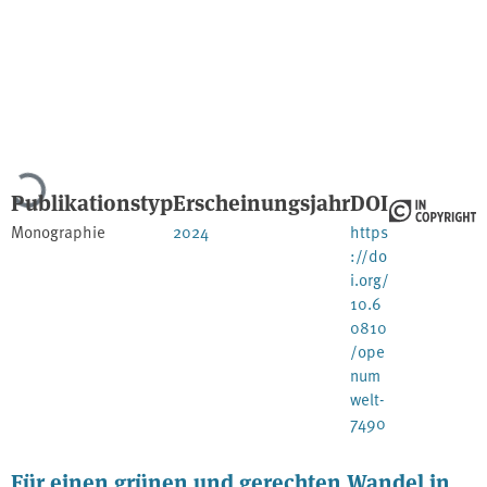
Lade...
Publikationstyp
Erscheinungsjahr
DOI
Monographie
2024
https
://do
i.org/
10.6
0810
/ope
num
welt-
7490
Für einen grünen und gerechten Wandel in