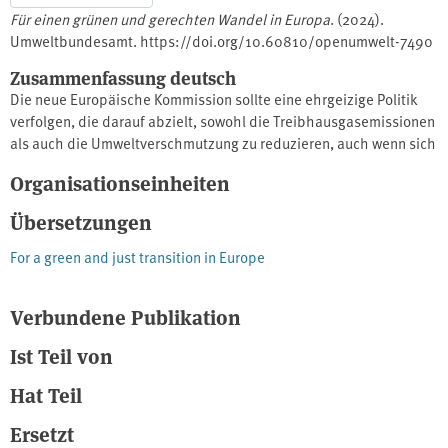
Für einen grünen und gerechten Wandel in Europa
. (2024).
Umweltbundesamt. https://doi.org/10.60810/openumwelt-7490
Zusammenfassung deutsch
Die neue Europäische Kommission sollte eine ehrgeizige Politik
verfolgen, die darauf abzielt, sowohl die Treibhausgasemissionen
als auch die Umweltverschmutzung zu reduzieren, auch wenn sich
die Prioritäten auf Sicherheit und Verteidigung verlagern. In
Organisationseinheiten
diesem Scientific Opinion Paper finden Sie Empfehlungen des
Umweltbundesamtes (UBA) und des Bundesamtes für
Übersetzungen
Naturschutz (BfN), um der Klima-, Umwelt- und Naturschutzpolitik
neue Impulse zu geben.
For a green and just transition in Europe
Verbundene Publikation
Ist Teil von
Hat Teil
Ersetzt