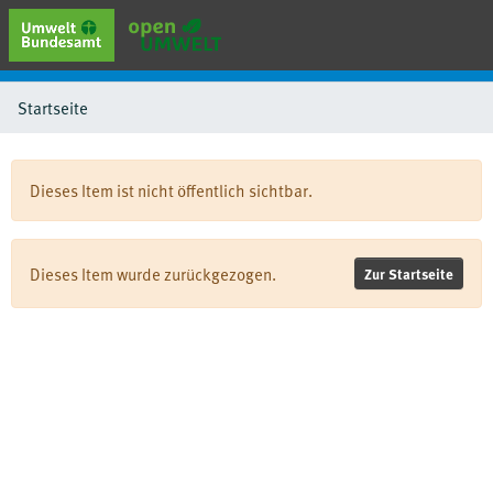
erweiterte Suche
Startseite
Browse
Sammlungen
Schlagwörter
Dieses Item ist nicht öffentlich sichtbar.
Dieses Item wurde zurückgezogen.
Zur Startseite