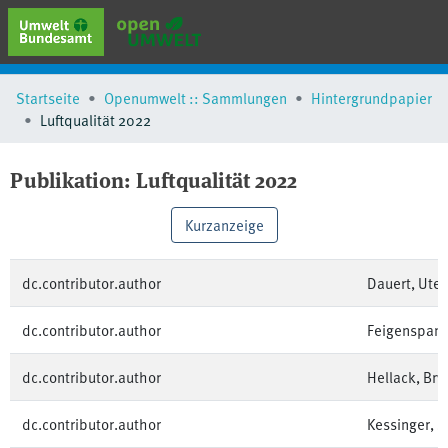
erweiterte Suche
Startseite
Openumwelt :: Sammlungen
Hintergrundpapier
Browse
Luftqualität 2022
Sammlungen
Schlagwörter
Publikation:
Luftqualität 2022
Kurzanzeige
dc.contributor.author
Dauert, Ute
dc.contributor.author
Feigenspan,
dc.contributor.author
Hellack, Bry
dc.contributor.author
Kessinger, 