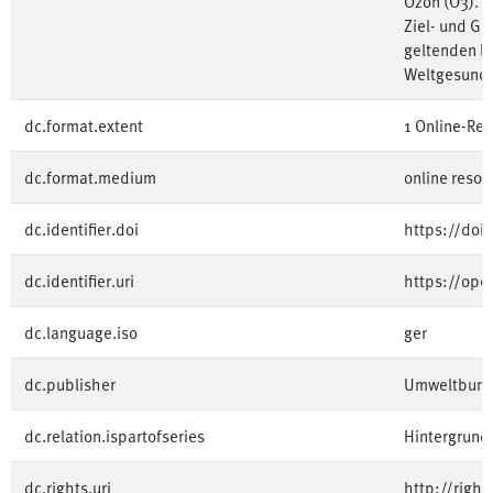
Ozon (O3). B
Ziel- und Gr
geltenden R
Weltgesundh
dc.format.extent
1 Online-Res
dc.format.medium
online resou
dc.identifier.doi
https://doi
dc.identifier.uri
https://op
dc.language.iso
ger
dc.publisher
Umweltbun
dc.relation.ispartofseries
Hintergrund
dc.rights.uri
http://righ