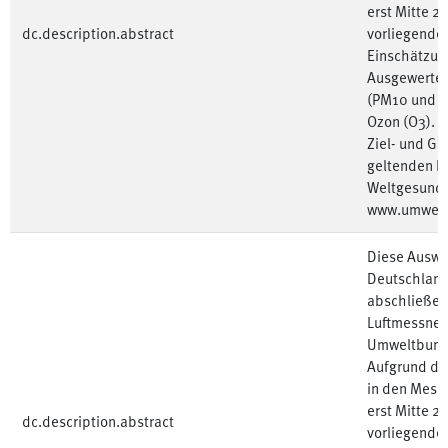
erst Mitte 2
dc.description.abstract
vorliegenden
Einschätzun
Ausgewertet
(PM10 und PM
Ozon (O3). B
Ziel- und Gr
geltenden R
Weltgesundh
www.umwelt
Diese Auswer
Deutschland 
abschließen
Luftmessnet
Umweltbunde
Aufgrund de
in den Mess
erst Mitte 2
dc.description.abstract
vorliegenden