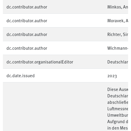
dc.contributor.author
Minkos, And
dc.contributor.author
Moravek, Al
dc.contributor.author
Richter, Si
dc.contributor.author
Wichmann-Fi
dc.contributor.organisationalEditor
Deutschlan
dc.date.issued
2023
Diese Auswer
Deutschland 
abschließen
Luftmessnet
Umweltbunde
Aufgrund de
in den Mess