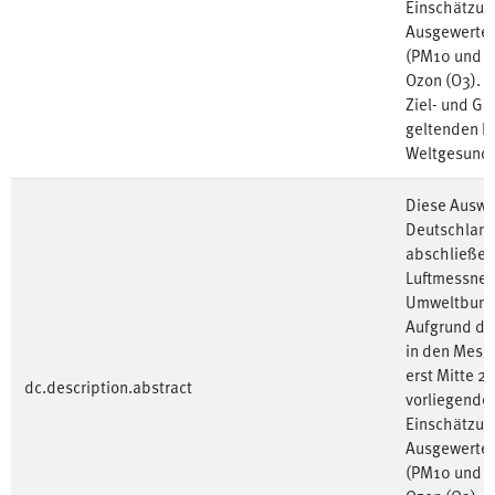
Einschätzun
Ausgewertet
(PM10 und PM
Ozon (O3). B
Ziel- und Gr
geltenden R
Weltgesundh
Diese Auswer
Deutschland 
abschließen
Luftmessnet
Umweltbunde
Aufgrund de
in den Mess
erst Mitte 2
dc.description.abstract
vorliegenden
Einschätzun
Ausgewertet
(PM10 und PM