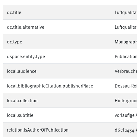
dc.title
Luftqualität
dc.title.alternative
Luftqualität
dc.type
Monographi
dspace.entity.type
Publication
local.audience
Verbraucher
local.bibliographicCitation.publisherPlace
Dessau-Roß
local.collection
Hintergrun
local.subtitle
vorläufige 
relation.isAuthorOfPublication
d6efa434-8