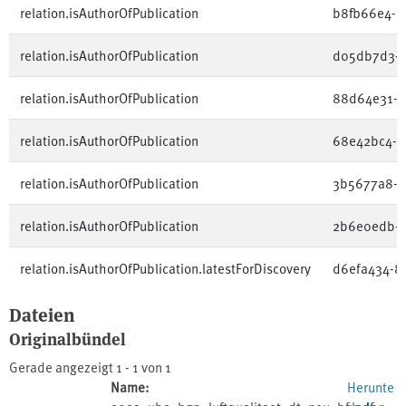
relation.isAuthorOfPublication
b8fb66e4-2
relation.isAuthorOfPublication
d05db7d3-
relation.isAuthorOfPublication
88d64e31-6
relation.isAuthorOfPublication
68e42bc4-47
relation.isAuthorOfPublication
3b5677a8-0
relation.isAuthorOfPublication
2b6e0edb-1
relation.isAuthorOfPublication.latestForDiscovery
d6efa434-8
Dateien
Originalbündel
Gerade angezeigt
1 - 1 von 1
Name:
Herunte