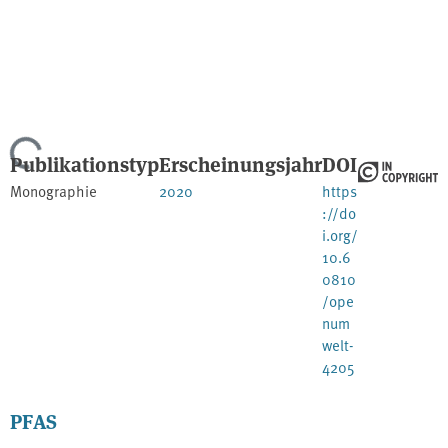
Lade...
Publikationstyp
Erscheinungsjahr
DOI
Monographie
2020
https
://do
i.org/
10.6
0810
/ope
num
welt-
4205
PFAS