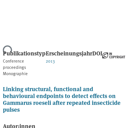
Lade...
Publikationstyp
Erscheinungsjahr
DOI
Conference
2013
proceedings
Monographie
Linking structural, functional and
behavioural endpoints to detect effects on
Gammarus roeseli after repeated insecticide
pulses
Autor:innen