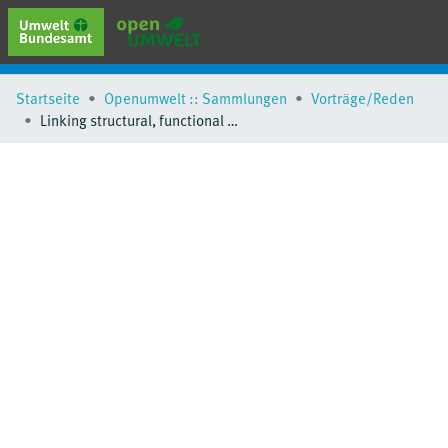
erweiterte Suche
Startseite
Openumwelt :: Sammlungen
Vorträge/Reden
Browse
Linking structural, functional and behavioural endpoints to detect effects on Gammarus roeseli after repeated insecticide pulses
Sammlungen
Schlagwörter