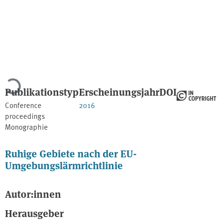
Lade...
Publikationstyp
Erscheinungsjahr
DOI
Conference
2016
proceedings
Monographie
Ruhige Gebiete nach der EU-
Umgebungslärmrichtlinie
Autor:innen
Herausgeber