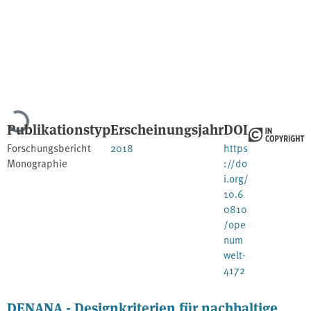
Lade...
Publikationstyp
Erscheinungsjahr
DOI
Forschungsbericht
2018
https
Monographie
://do
i.org/
10.6
0810
/ope
num
welt-
4172
DENANA - Designkriterien für nachhaltige