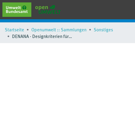
erweiterte Suche
Startseite
Openumwelt :: Sammlungen
Sonstiges
Browse
DENANA - Designkriterien für nachhaltige Nanomaterialien
Sammlungen
Schlagwörter