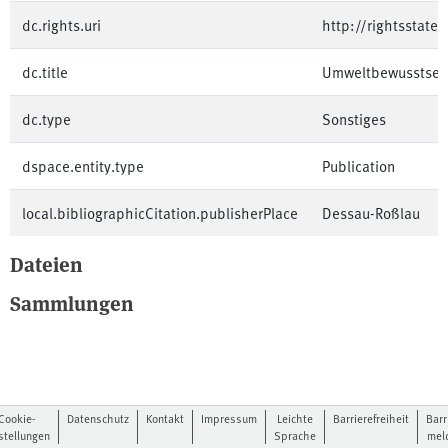
dc.rights.uri
http://rightsstate
dc.title
Umweltbewusstsei
dc.type
Sonstiges
dspace.entity.type
Publication
local.bibliographicCitation.publisherPlace
Dessau-Roßlau
Dateien
Sammlungen
Cookie-
Datenschutz
Kontakt
Impressum
Leichte
Barrierefreiheit
Barr
stellungen
Sprache
mel