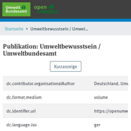
erweiterte Suche
Startseite
Umweltbewusstsein / Umweltbundesamt
Browse
Sammlungen
Publikation:
Umweltbewusstsein /
Schlagwörter
Umweltbundesamt
Kurzanzeige
dc.contributor.organisationalAuthor
Deutschland. Umw
dc.format.medium
volume
dc.identifier.uri
https://openumwe
dc.language.iso
ger