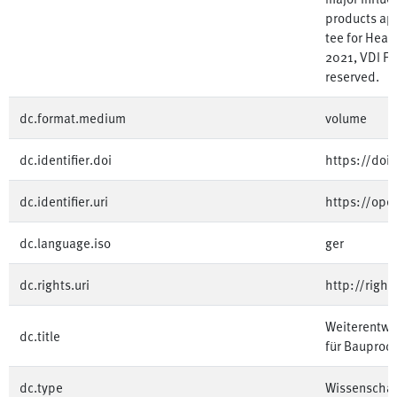
products ap
tee for Heal
2021, VDI F
reserved.
dc.format.medium
volume
dc.identifier.doi
https://doi
dc.identifier.uri
https://op
dc.language.iso
ger
dc.rights.uri
http://righ
Weiterentwi
dc.title
für Bauprod
dc.type
Wissenschaft