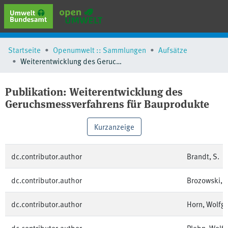
erweiterte Suche
Startseite
Openumwelt :: Sammlungen
Aufsätze
Browse
Weiterentwicklung des Geruchsmessverfahrens für Bauprodukte
Sammlungen
Schlagwörter
Publikation:
Weiterentwicklung des
Geruchsmessverfahrens für Bauprodukte
Kurzanzeige
dc.contributor.author
Brandt, S.
dc.contributor.author
Brozowski, 
dc.contributor.author
Horn, Wolfg
dc.contributor.author
Plehn, Wolf