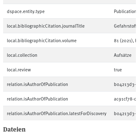
dspace.entity.type
Publication
local.bibliographicCitation.journalTitle
Gefahrstoffe
local.bibliographicCitation.volume
81 (2021), H
local.collection
Aufsätze
local.review
true
relation.isAuthorOfPublication
b04213d3-3
relation.isAuthorOfPublication
ac91cf78-d
relation.isAuthorOfPublication.latestForDiscovery
b04213d3-3
Dateien