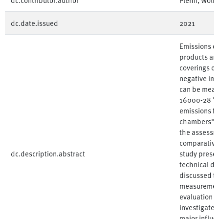
dc.date.issued
2021
Emissions or
products and 
coverings or
negative imp
can be meas
16000-28 "In
emissions fr
chambers". 
the assessme
comparative 
dc.description.abstract
study presen
technical d
discussed to
measurement
evaluation m
investigated
major influe