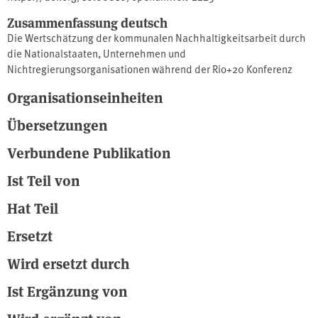
Zusammenfassung deutsch
Die Wertschätzung der kommunalen Nachhaltigkeitsarbeit durch
die Nationalstaaten, Unternehmen und
Nichtregierungsorganisationen während der Rio+20 Konferenz
bezog sich auf die Wendigkeit und verhältnismäßige Leichtigkeit
Organisationseinheiten
des Systems Stadt/Gemeinde/Landkreis im Vergleich zur
Schwerfälligkeit des ⁠UN⁠-Systems und seiner einzelnen
Übersetzungen
Nationalstaaten. Gleichzeitig gilt es, diese Stärke auch in den
kommenden 20 Jahren weiter auszubauen, das Steuer mutig
Verbundene Publikation
herumzureißen und den Großen die Richtung vorzuzeichnen.
Ist Teil von
Welche Richtungen dies sein könnten, möchte der vorliegende
Leitfaden vorstellen.
Hat Teil
Ersetzt
Wird ersetzt durch
Ist Ergänzung von