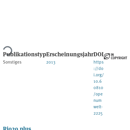
ade...
Publikationstyp
Erscheinungsjahr
DOI
Sonstiges
2013
https
://do
i.org/
10.6
0810
/ope
num
welt-
2225
Rio20 plus