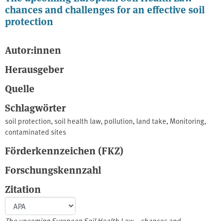
chances and challenges for an effective soil
protection
Autor:innen
Herausgeber
Quelle
Schlagwörter
soil protection
,
soil health law
,
pollution
,
land take
,
Monitoring
,
contaminated sites
Förderkennzeichen (FKZ)
Forschungskennzahl
Zitation
The upcoming European Soil Health Law – chances and