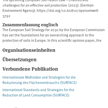
challenges for an effective soil protection
. (2023). [German
Environment Agency]. https://doi.org/10.60810/openumwelt-
3792
Zusammenfassung englisch
The European Soil Strategy for 2030 by the European Commission
has set the foundations for an overarching approach to the
protection of soils in Europe. In this scientific opinion paper, the
German Environment Agency (⁠UBA⁠) lays down its key
Organisationseinheiten
recommendations for the upcoming Soil Health Law. Feedback on
legislative options is provided and experience gained in Germany
Übersetzungen
in the past years on soil protection and restoration is shared.
Knowing the outstanding importance of soils for human and
Verbundene Publikation
ecosystem health, UBA strongly agrees that a new binding
Internationale Maßstäbe und Strategien für die
European legislative framework on soils with high ambition is
Reduzierung des Flächenverbrauchs (SURFACE)
urgently needed.
International Standards and Strategies for the
Reduction of Land Consumption (SURFACE)