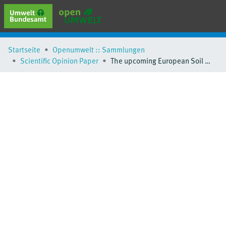
erweiterte Suche
Startseite
Openumwelt :: Sammlungen
Browse
Scientific Opinion Paper
The upcoming European Soil Health Law – chances and challenges for an effective soil protection
Sammlungen
Schlagwörter