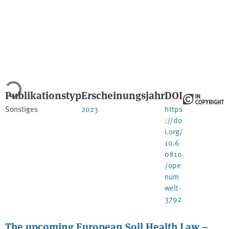
Lade...
Publikationstyp
Erscheinungsjahr
DOI
Sonstiges
2023
https
://do
i.org/
10.6
0810
/ope
num
welt-
3792
The upcoming European Soil Health Law –