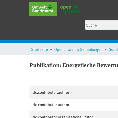
Startseite
Openumwelt :: Sammlungen
Sons
Publikation:
Energetische Bewert
dc.contributor.author
dc.contributor.author
dc.contributor.organisationalEditor