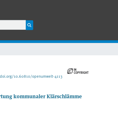
/doi.org/10.60810/openumwelt-4113
ertung kommunaler Klärschlämme