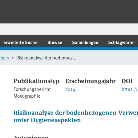
erweiterte Suche
Browse
Sammlungen
Schlagwörter
tiges
Risikoanalyse der bodenbezogenen Verwertung kommunaler Klärschlämme unter Hygieneaspekten
Publikationstyp
Erscheinungsjahr
DOI
Forschungsbericht
2014
https:/
Monographie
Risikoanalyse der bodenbezogenen Verw
unter Hygieneaspekten
Autor:innen