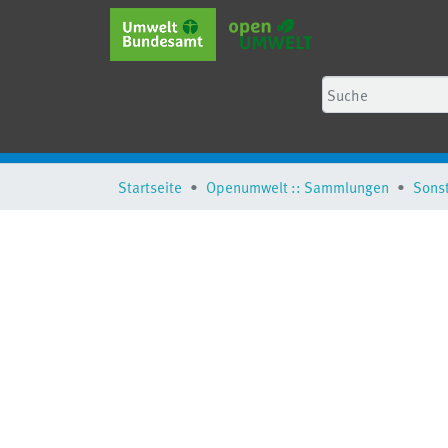
Startseite
Openumwelt :: Sammlungen
Sons