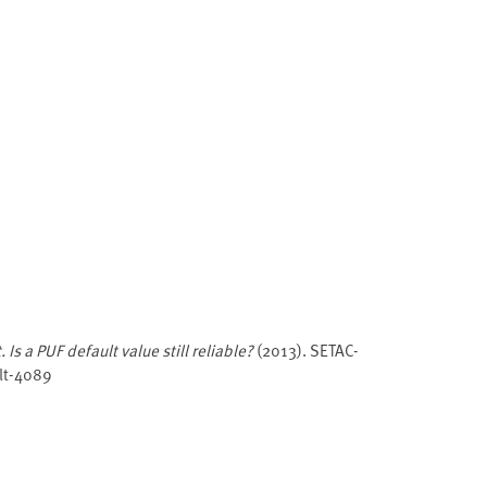
Is a PUF default value still reliable?
(2013). SETAC-
lt-4089