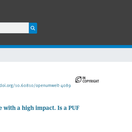
/doi.org/10.60810/openumwelt-4089
e with a high impact. Is a PUF