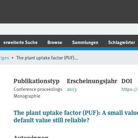
erweiterte Suche
Browse
Sammlungen
Schlagwörter
tiges
The plant uptake factor (PUF): A small value with a high impact. Is a PUF default value still reliable?
Publikationstyp
Erscheinungsjahr
DOI
Conference proceedings
2013
https:/
Monographie
The plant uptake factor (PUF): A small valu
default value still reliable?
Autor:innen