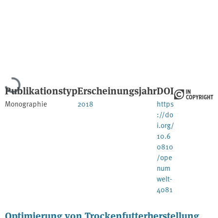
Lade...
Publikationstyp
Erscheinungsjahr
DOI
Monographie
2018
https
://do
i.org/
10.6
0810
/ope
num
welt-
4081
Optimierung von Trockenfutterherstellung