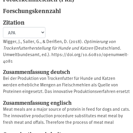
Forschungskennzahl
Zitation
Wigger, J., Saller, G., & Derißen, D. (2018).
Optimierung von
Trockenfutterherstellung für Hunde und Katzen
(Deutschland.
Umweltbundesamt, ed.). https://doi.org/10.60810/openumwelt-
4081
Zusammenfassung deutsch
Bei der Produktion von Trockenfutter für Hunde und Katzen
werden erhebliche Mengen an Fleischmehlen als Quelle von
Proteinen eingesetzt. Das innovative Produktionsverfahren ersetzt
Fleischmehl durch Frischfleisch und Innereien. Dadurch entfällt
Zusammenfassung englisch
der Prozess der Fleischmehlproduktion und der damit
Meat meals are a major source of protein in feed for dogs and cats.
verbundene Energieaufwand weitgehend. Durch das innovative
The innovative production procedure substitutes meat meal by
Verfahren lies sich der Energiebedarf prozessübergreifend um
fresh meat and offals. Therefore the process of meat meal
29,59 % senken. Zudem reduziert sich der Frischwassereinsatz
production is not necessary anymore. This leads to an overall
um 3.000 m3/a und auf den Einsatz von 8.400 t/a Fleischmehl