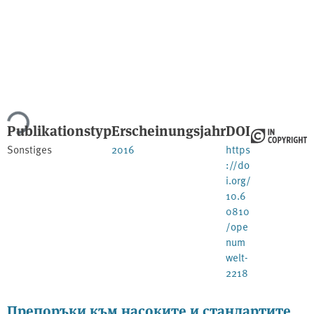
ade...
Publikationstyp
Erscheinungsjahr
DOI
Sonstiges
2016
https
://do
i.org/
10.6
0810
/ope
num
welt-
2218
Препоръки към насоките и стандартите