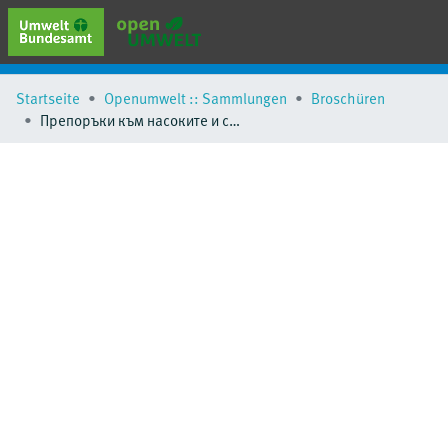
erweiterte Suche
Startseite
Openumwelt :: Sammlungen
Broschüren
Browse
Препоръки към насоките и стандартите за безопасност за използването на естествените хладилни агенти
Sammlungen
Schlagwörter