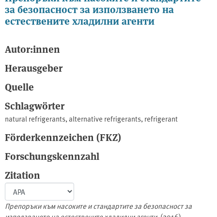
за безопасност за използването на
естествените хладилни агенти
Autor:innen
Herausgeber
Quelle
Schlagwörter
natural refrigerants
,
alternative refrigerants
,
refrigerant
Förderkennzeichen (FKZ)
Forschungskennzahl
Zitation
Препоръки към насоките и стандартите за безопасност за
използването на естествените хладилни агенти
. (2016).