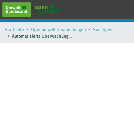
erweiterte Suche
Startseite
Openumwelt :: Sammlungen
Sonstiges
Browse
Automatisierte Überwachung des Mess- und Steuerungssystems der Fließ- und Stillgewässer-Simulationsanlage im Umweltbundesamt Berlin Marienfelde
Sammlungen
Schlagwörter