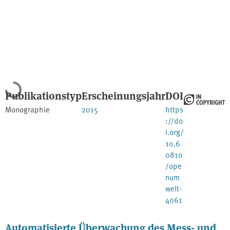
Lade...
Publikationstyp
Erscheinungsjahr
DOI
Monographie
2015
https
://do
i.org/
10.6
0810
/ope
num
welt-
4061
Automatisierte Überwachung des Mess- und