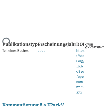
Lade...
Publikationstyp
Erscheinungsjahr
DOI
Teil eines Buches
2022
https
://do
i.org/
10.6
0810
/ope
num
welt-
272
Kommentierung § 9 FPackV