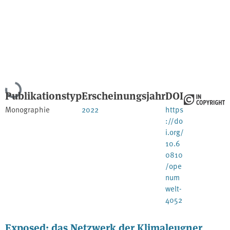
Lade...
Publikationstyp
Erscheinungsjahr
DOI
Monographie
2022
https
://do
i.org/
10.6
0810
/ope
num
welt-
4052
Exposed: das Netzwerk der Klimaleugner