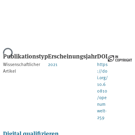
ade...
Publikationstyp
Erscheinungsjahr
DOI
Wissenschaftlicher
2021
https
Artikel
://do
i.org/
10.6
0810
/ope
num
welt-
259
Digital qualifizieren