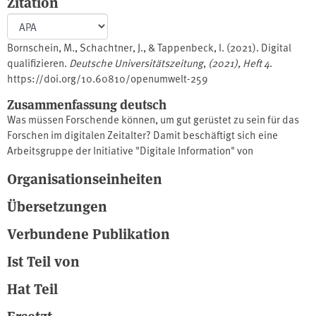
Zitation
Bornschein, M., Schachtner, J., & Tappenbeck, I. (2021). Digital
qualifizieren.
Deutsche Universitätszeitung
,
(2021), Heft 4
.
https://doi.org/10.60810/openumwelt-259
Zusammenfassung deutsch
Was müssen Forschende können, um gut gerüstet zu sein für das
Forschen im digitalen Zeitalter? Damit beschäftigt sich eine
Arbeitsgruppe der Initiative "Digitale Information" von
Universitäten und außeruniversitären Forschungseinrichtungen.
Organisationseinheiten
Quelle: https://www.duz.de/
Übersetzungen
Verbundene Publikation
Ist Teil von
Hat Teil
Ersetzt