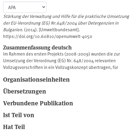
Stärkung der Verwaltung und Hilfe für die praktische Umsetzung
der EU-Verordnung (EG) Nr.648/2004 über Detergenzien in
Bulgarien
. (2014). [Umweltbundesamt].
https://doi.org/10.60810/openumwelt-4050
Zusammenfassung deutsch
Im Rahmen des ersten Projekts (2008-2009) wurden die zur
Umsetzung der Verordnung (EG) Nr. 648/2004 relevanten
Vollzugsvorschriften in ein Vollzugskonzept übertragen, für
dessen Anwendung in der Praxis das zweite Projekt (2010-2011)
Organisationseinheiten
Strukturen der Marktüberwachung schuf. Ziel dieses zweiten
Projektes „Umsetzung der Verordnung (EG) Nr. 648/2004 in
Übersetzungen
Bulgarien:Inspektionen bei Herstellern von Wasch- und
Reinigungsmitteln“ war deshalb die Entwicklung einer
Verbundene Publikation
gemeinsamen Verwaltungsvorschrift von Umweltministerium und
Ist Teil von
Gesundheitsministerium in Form eines Leitfadens zur
Durchführung von Inspektionen sowie zur Erstellung von
Hat Teil
Standards für Analysen von Inhaltsstoffen und die Übung seiner
Anwendung in der Praxis, um Inspektionen nach einem