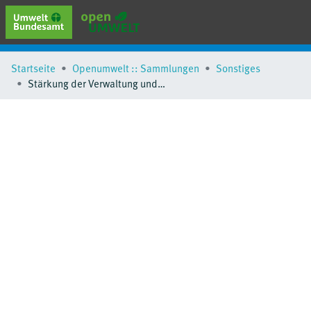
erweiterte Suche
Startseite
Openumwelt :: Sammlungen
Sonstiges
Browse
Stärkung der Verwaltung und Hilfe für die praktische Umsetzung der EU-Verordnung (EG) Nr.648/2004 über Detergenzien in Bulgarien
Sammlungen
Schlagwörter