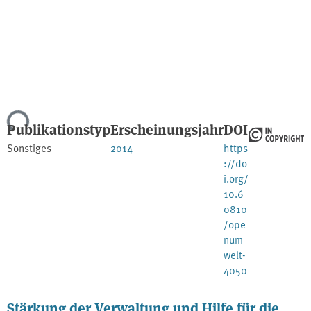
Lade...
Publikationstyp
Erscheinungsjahr
DOI
Sonstiges
2014
https
://do
i.org/
10.6
0810
/ope
num
welt-
4050
Stärkung der Verwaltung und Hilfe für die