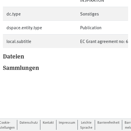
dc.type
Sonstiges
dspace.entity.type
Publication
local.subtitle
EC Grant agreement no: 6
Dateien
Sammlungen
Cookie-
Datenschutz
Kontakt
Impressum
Leichte
Barrierefreiheit
Barr
stellungen
Sprache
mel