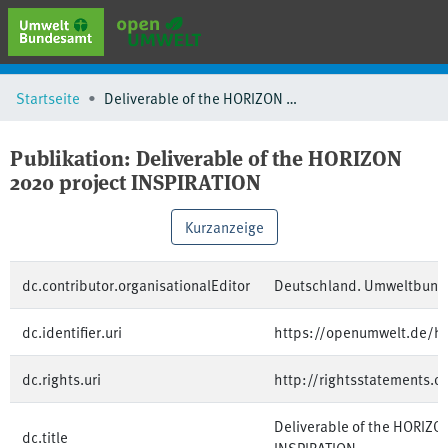
erweiterte Suche
Startseite
Deliverable of the HORIZON 2020 project INSPIRATION
Browse
Sammlungen
Publikation:
Deliverable of the HORIZON
Schlagwörter
2020 project INSPIRATION
Kurzanzeige
dc.contributor.organisationalEditor
Deutschland. Umweltbun
dc.identifier.uri
https://openumwelt.de/h
dc.rights.uri
http://rightsstatements.o
Deliverable of the HORIZO
dc.title
INSPIRATION