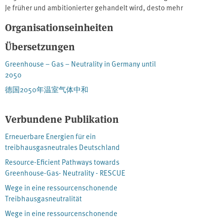
Je früher und ambitionierter gehandelt wird, desto mehr
Freiräume eröffnen sich für die Gestaltung dieses
Organisationseinheiten
Transformationspfades und ermöglichen eine ausgewogene
Balance zwischen Substitution, Vermeidung und Senkung. Das
Übersetzungen
Politikpapier fasst die zentralen Ergebnisse der RESCUE-Studie
zum erfolgreichen Klimaschutzzusammen und zeigt die
Greenhouse – Gas – Neutrality in Germany until
erforderliche Schritte auf, um Treibhausgasneutralität zu
2050
ermöglichen und einem angemessenen Beitrag Deutschlands zum
德国2050年温室气体中和
Klimaübereinkommen von Paris nahe zu kommen. Quelle:
https://www.umweltbundesamt.de
Verbundene Publikation
Erneuerbare Energien für ein
treibhausgasneutrales Deutschland
Resource-Eficient Pathways towards
Greenhouse-Gas- Neutrality - RESCUE
Wege in eine ressourcenschonende
Treibhausgasneutralität
Wege in eine ressourcenschonende