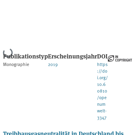
Lade...
Publikationstyp
Erscheinungsjahr
DOI
Monographie
2019
https
://do
i.org/
10.6
0810
/ope
num
welt-
3347
Treibhausgasneutralität in Deutschland bis