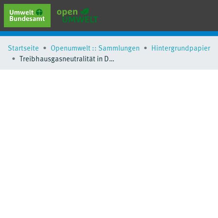
erweiterte Suche
Startseite
Openumwelt :: Sammlungen
Hintergrundpapier
Browse
Treibhausgasneutralität in Deutschland bis 2050
Sammlungen
Schlagwörter