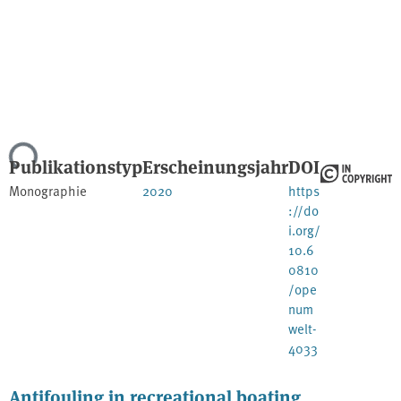
Lade...
Publikationstyp
Erscheinungsjahr
DOI
Monographie
2020
https
://do
i.org/
10.6
0810
/ope
num
welt-
4033
Antifouling in recreational boating