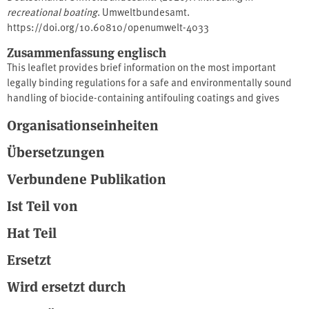
recreational boating
. Umweltbundesamt.
https://doi.org/10.60810/openumwelt-4033
Zusammenfassung englisch
This leaflet provides brief information on the most important
legally binding regulations for a safe and environmentally sound
handling of biocide-containing antifouling coatings and gives
further non-binding recommendations for handling. In addition to
Organisationseinheiten
instructions on selecting a suitable antifouling product and how to
clean the hull of your boat, you will find some tips on how to make
Übersetzungen
the antifouling protection of your boat more environmentally
friendly. The German Environment Agency has published a more
Verbundene Publikation
extensive guideline "Antifouling im Wassersport - Was ist das
Ist Teil von
Beste für Mensch, Umwelt und Ihr Boot?", which provides
additional detailed information to optimally prepare you for the
Hat Teil
next boating season. Quelle: https://www.umweltbundesamt.de
Ersetzt
Wird ersetzt durch