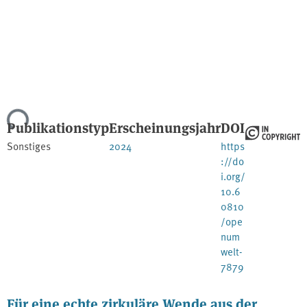
Lade...
Publikationstyp
Erscheinungsjahr
DOI
Sonstiges
2024
https
://do
i.org/
10.6
0810
/ope
num
welt-
7879
Für eine echte zirkuläre Wende aus der