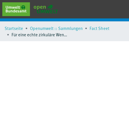
erweiterte Suche
Startseite
Openumwelt :: Sammlungen
Fact Sheet
Browse
Für eine echte zirkuläre Wende aus der linearen Sackgasse
Sammlungen
Schlagwörter