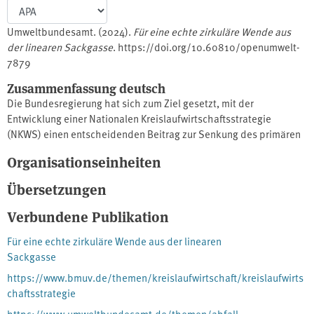
Umweltbundesamt. (2024).
Für eine echte zirkuläre Wende aus
der linearen Sackgasse
. https://doi.org/10.60810/openumwelt-
7879
Zusammenfassung deutsch
Die Bundesregierung hat sich zum Ziel gesetzt, mit der
Entwicklung einer Nationalen Kreislaufwirtschaftsstrategie
(NKWS) einen entscheidenden Beitrag zur Senkung des primären
Rohstoffverbrauchs, der Reduzierung der Umweltbelastung, zum
Organisationseinheiten
⁠Klimaschutz⁠ und zur Ressourcenschonung zu schaffen bei
gleichzeitiger Sicherung der Rohstoffversorgung. Dieses Papier
Übersetzungen
fasst die Empfehlungen der Ressourcenkommission am
Umweltbundesamt (KRU) zur NKWS zusammen. Die KRU ist ein
Verbundene Publikation
Gremium unabhängiger Expertinnen und Experten, welches das
Für eine echte zirkuläre Wende aus der linearen
Umweltbundesamt mit konkreten Vorschlägen zur
Sackgasse
Ressourcenpolitik berät.
https://www.bmuv.de/themen/kreislaufwirtschaft/kreislaufwirts
chaftsstrategie
https://www.umweltbundesamt.de/themen/abfall-