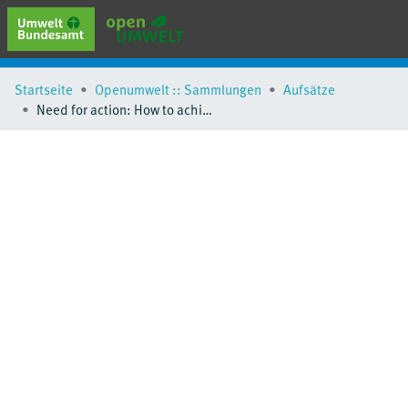
erweiterte Suche
Startseite
Openumwelt :: Sammlungen
Aufsätze
Browse
Need for action: How to achieve a greenhouse gas neutral German transport sector
Sammlungen
Schlagwörter