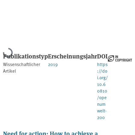
Lade...
Publikationstyp
Erscheinungsjahr
DOI
Wissenschaftlicher
2019
https
Artikel
://do
i.org/
10.6
0810
/ope
num
welt-
200
Need for action: How to achieve a