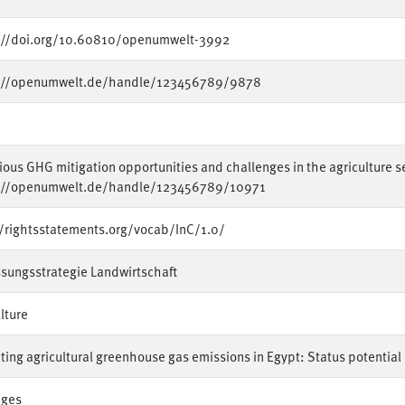
://doi.org/10.60810/openumwelt-3992
://openumwelt.de/handle/123456789/9878
ous GHG mitigation opportunities and challenges in the agriculture s
://openumwelt.de/handle/123456789/10971
//rightsstatements.org/vocab/InC/1.0/
sungsstrategie Landwirtschaft
lture
ting agricultural greenhouse gas emissions in Egypt: Status potentia
iges