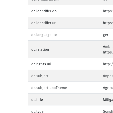
dc.identifier.doi
https
dc.identifier.uri
https
dc.language.iso
ger
Ambiti
dc.relation
https
dc.rights.uri
http:
dc.subject
Anpas
dc.subject.ubaTheme
Agricu
dc.title
Mitiga
dc.type
Sonst