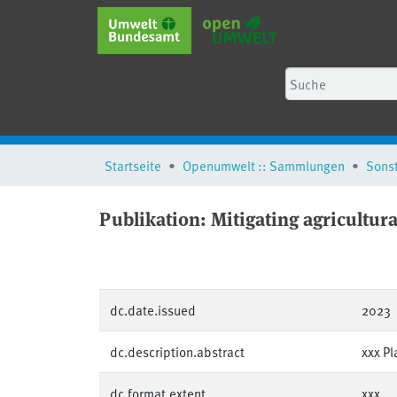
Startseite
Openumwelt :: Sammlungen
Sons
Publikation:
Mitigating agricultur
dc.date.issued
2023
dc.description.abstract
xxx Pl
dc.format.extent
xxx