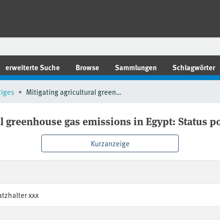
erweiterte Suche
Browse
Sammlungen
Schlagwörter
tiges
Mitigating agricultural greenhouse gas emissions in Egypt: Status potential and challenges
al greenhouse gas emissions in Egypt: Status p
Kurzanzeige
atzhalter xxx