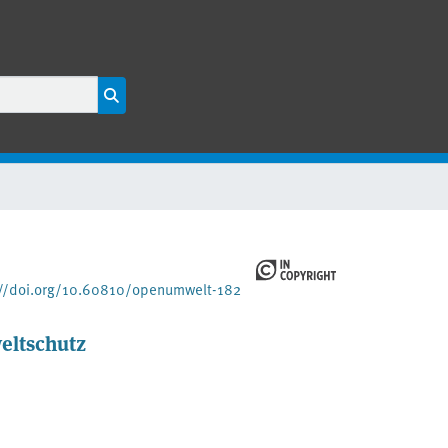
://doi.org/10.60810/openumwelt-182
eltschutz