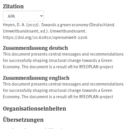
Zitation
Heyen, D. A. (2022).
Towards a green economy
(Deutschland.
Umweltbundesamt, ed.). Umweltbundesamt.
https://doi.org/10.60810/openumwelt-2206
Zusammenfassung deutsch
This document presents central messages and recommendations
for successfully shaping structural change towards a Green
Economy. The document is a result oft he RFEOPLAN-project
"Ökologischer Strukturwandel" (FKZ 3716 14 101 0). Its intended
Zusammenfassung englisch
audience are experts and interested laypersons. In addition to
This document presents central messages and recommendations
general information regarding ecological structural change,
for successfully shaping structural change towards a Green
especially the automotive industry and basic chemicals are taken
Economy. The document is a result oft he RFEOPLAN-project
into focus. Quelle: www.umweltbundesamt.de
„Ökologischer Strukturwandel“ (FKZ 3716 14 101 0). Its intended
Organisationseinheiten
audience are experts and interested laypersons. In addition to
general information regarding ecological structural change,
Übersetzungen
especially the automotive industry and basic chemicals are taken
into focus.