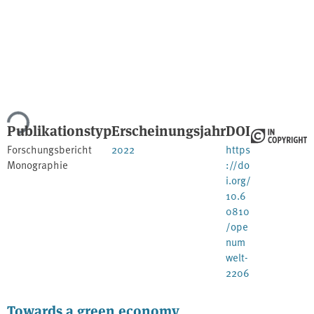
ade...
Publikationstyp
Erscheinungsjahr
DOI
Forschungsbericht
2022
https
Monographie
://do
i.org/
10.6
0810
/ope
num
welt-
2206
Towards a green economy