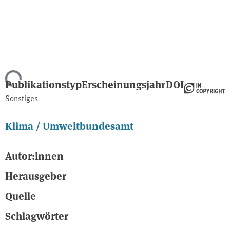
Lade...
Publikationstyp
Erscheinungsjahr
DOI
Sonstiges
Klima / Umweltbundesamt
Autor:innen
Herausgeber
Quelle
Schlagwörter