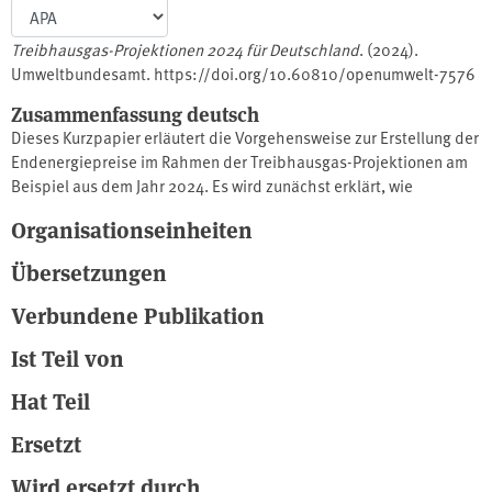
Treibhausgas-Projektionen 2024 für Deutschland
. (2024).
Umweltbundesamt. https://doi.org/10.60810/openumwelt-7576
Zusammenfassung deutsch
Dieses Kurzpapier erläutert die Vorgehensweise zur Erstellung der
Endenergiepreise im Rahmen der Treibhausgas-Projektionen am
Beispiel aus dem Jahr 2024. Es wird zunächst erklärt, wie
Preisaufschläge durch Zwischenhändler sowie die Margen
Organisationseinheiten
ermittelt werden. Zudem wird dargestellt, wie die Belastung
unterschiedlicher Endverbrauchergruppen durch den CO2-Preis
Übersetzungen
des nationalen Emissionshandels und des späteren EU-ETS2
erfolgt. Abschließend werden weitere Annahmen erläutert.
Verbundene Publikation
Anhand des Projektionsberichts 2024 werden anschließend die
Ist Teil von
spezifischen Maßnahmen und deren Umsetzung mit
Auswirkungen auf die Endverbraucherpreise beschrieben.
Hat Teil
Ersetzt
Wird ersetzt durch