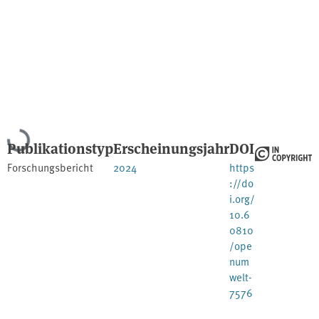
Lade...
Publikationstyp
Erscheinungsjahr
DOI
Forschungsbericht
2024
https
://do
i.org/
10.6
0810
/ope
num
welt-
7576