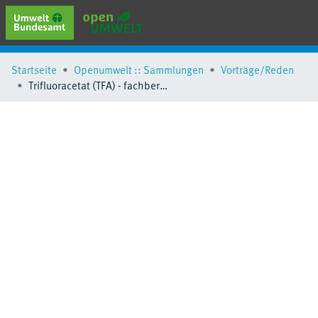
erweiterte Suche
Startseite
Openumwelt :: Sammlungen
Vorträge/Reden
Browse
Trifluoracetat (TFA) - fachbereichsübergreifende Evaluierung von Quellen, Eintragspfaden und Gewässerbelastungen
Sammlungen
Schlagwörter