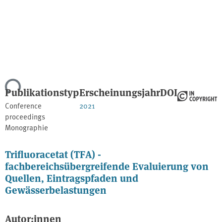
ade...
Publikationstyp
Erscheinungsjahr
DOI
Conference
2021
proceedings
Monographie
Trifluoracetat (TFA) -
fachbereichsübergreifende Evaluierung von
Quellen, Eintragspfaden und
Gewässerbelastungen
Autor:innen