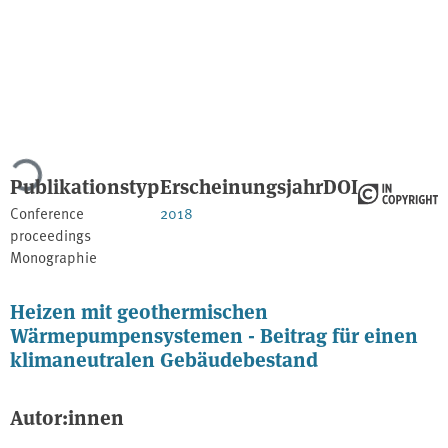
Lade...
Publikationstyp
Erscheinungsjahr
DOI
Conference
2018
proceedings
Monographie
Heizen mit geothermischen
Wärmepumpensystemen - Beitrag für einen
klimaneutralen Gebäudebestand
Autor:innen