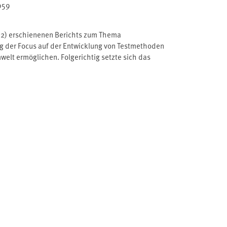
959
2,02) erschienenen Berichts zum Thema
ag der Focus auf der Entwicklung von Testmethoden
lt ermöglichen. Folgerichtig setzte sich das
der Boden- und Grundwasserverträglichkeit der
tituts für Sportwissenschaft (2012,02) erschienenen
sten Untersuchung lag der Focus auf der Entwicklung
für Mensch und Umwelt ermöglichen. Folgerichtig
eine Bewertung der Boden- und