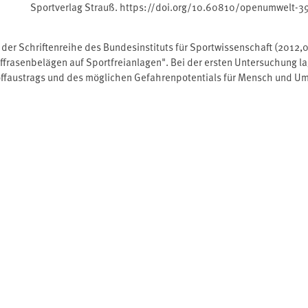
Sportverlag Strauß. https://doi.org/10.60810/openumwelt-3
in der Schriftenreihe des Bundesinstituts für Sportwissenschaft (201
offrasenbelägen auf Sportfreianlagen". Bei der ersten Untersuchung l
faustrags und des möglichen Gefahrenpotentials für Mensch und Umwe
freisetzung auseinander. Diese ist Voraussetzung für eine Bewertung 
e Fortstzung des 2012 ebenfalls in der Schriftenreihe des Bundesins
tstoff- und Kunststoffrasenbelägen auf Sportfreianlagen". Bei der er
tung des Schadstoffaustrags und des möglichen Gefahrenpotentials 
ierung der Stofffreisetzung auseinander. Diese ist Voraussetzung für 
bodensysteme. Quelle: Verlagsinformation