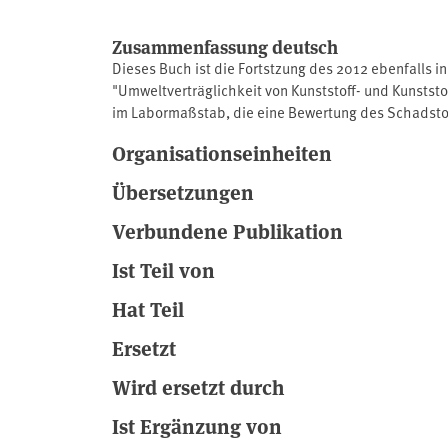
Zusammenfassung deutsch
Dieses Buch ist die Fortstzung des 2012 ebenfalls 
"Umweltverträglichkeit von Kunststoff- und Kunstst
im Labormaßstab, die eine Bewertung des Schadstof
aktuelle Projekt nun mit der Modellierung der Stoff
Organisationseinheiten
untersuchten Sportbodensysteme. Dieses Buch ist di
Berichts zum Thema "Umweltverträglichkeit von Kuns
Übersetzungen
von Testmethoden im Labormaßstab, die eine Bewer
setzte sich das aktuelle Projekt nun mit der Modell
Verbundene Publikation
Grundwasserverträglichkeit der untersuchten Sport
Ist Teil von
Hat Teil
Ersetzt
Wird ersetzt durch
Ist Ergänzung von