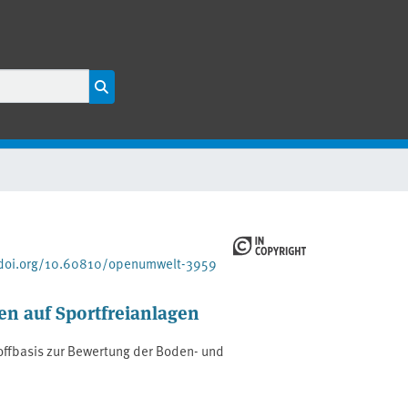
/doi.org/10.60810/openumwelt-3959
en auf Sportfreianlagen
offbasis zur Bewertung der Boden- und