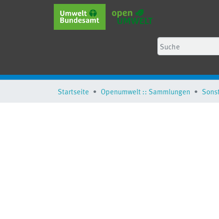
Startseite
Openumwelt :: Sammlungen
Sons