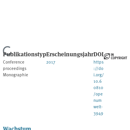
Lade...
Publikationstyp
Erscheinungsjahr
DOI
Conference
2017
https
proceedings
://do
Monographie
i.org/
10.6
0810
/ope
num
welt-
3949
Wachstum