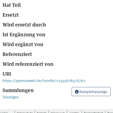
Hat Teil
Ersetzt
Wird ersetzt durch
Ist Ergänzung von
Wird ergänzt von
Referenziert
Wird referenziert von
URI
https://openumwelt.de/handle/123456789/6762
Sammlungen
Komplettanzeige
Sonstiges
Cookie-
Datenschutz
Kontakt
Impressum
Leichte
Barrierefreiheit
Barr