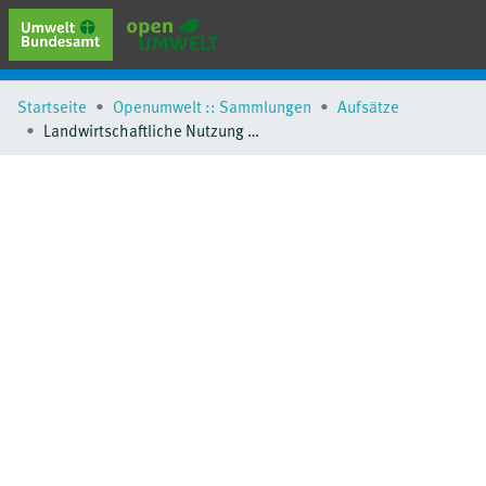
erweiterte Suche
Startseite
Openumwelt :: Sammlungen
Aufsätze
Browse
Landwirtschaftliche Nutzung von behandeltem Abwasser aus Umwelt- und Gesundheitssicht
Sammlungen
Schlagwörter