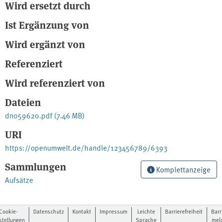
Wird ersetzt durch
Ist Ergänzung von
Wird ergänzt von
Referenziert
Wird referenziert von
Dateien
dn059620.pdf
(7.46 MB)
URI
https://openumwelt.de/handle/123456789/6393
Sammlungen
Komplettanzeige
Aufsätze
Cookie-
Datenschutz
Kontakt
Impressum
Leichte
Barrierefreiheit
Barr
stellungen
Sprache
mel