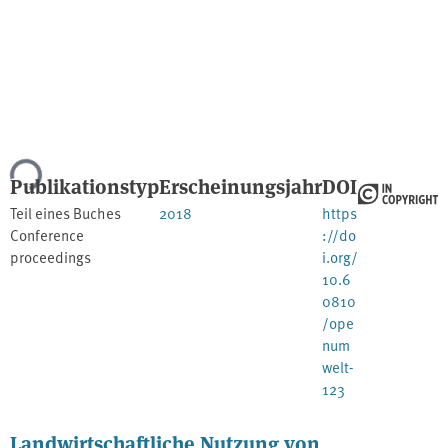
ade...
Publikationstyp
Erscheinungsjahr
DOI
Teil eines Buches
2018
https
Conference
://do
proceedings
i.org/
10.6
0810
/ope
num
welt-
123
Landwirtschaftliche Nutzung von