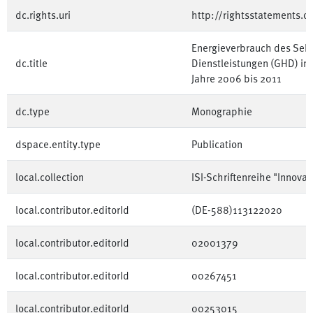
dc.rights.uri
http://rightsstatements.o
Energieverbrauch des Sek
dc.title
Dienstleistungen (GHD) in 
Jahre 2006 bis 2011
dc.type
Monographie
dspace.entity.type
Publication
local.collection
ISI-Schriftenreihe "Innova
local.contributor.editorId
(DE-588)113122020
local.contributor.editorId
02001379
local.contributor.editorId
00267451
local.contributor.editorId
00253015