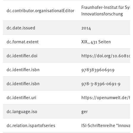
Fraunhofer-Institut für Sy
dc.contributor.organisationalEditor
Innovationsforschung
dc.date.issued
2014
dc.format.extent
XIX., 431 Seiten
dc.identifier.doi
https://doi.org/10.6081
dc.identifier.isbn
9783839606919
dc.identifier.isbn
978-3-8396-0691-9
dc.identifier.uri
https://openumwelt.de/
dc.language.iso
ger
dc.relation.ispartofseries
ISI-Schriftenreihe "Innova