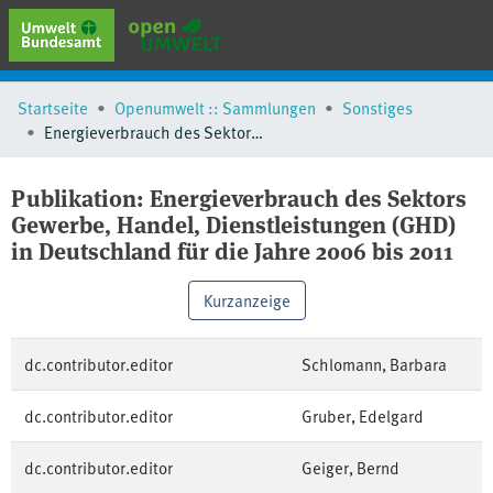
erweiterte Suche
Startseite
Openumwelt :: Sammlungen
Sonstiges
Browse
Energieverbrauch des Sektors Gewerbe, Handel, Dienstleistungen (GHD) in Deutschland für die Jahre 2006 bis 2011
Sammlungen
Schlagwörter
Publikation:
Energieverbrauch des Sektors
Gewerbe, Handel, Dienstleistungen (GHD)
in Deutschland für die Jahre 2006 bis 2011
Kurzanzeige
dc.contributor.editor
Schlomann, Barbara
dc.contributor.editor
Gruber, Edelgard
dc.contributor.editor
Geiger, Bernd