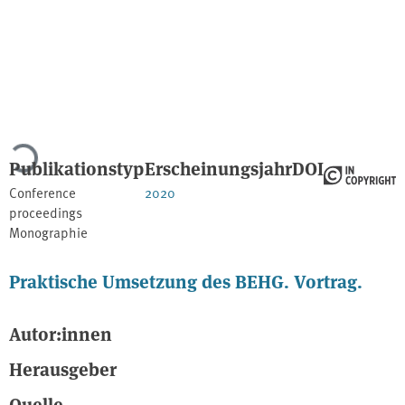
Lade...
Publikationstyp
Erscheinungsjahr
DOI
Conference
2020
proceedings
Monographie
Praktische Umsetzung des BEHG. Vortrag.
Autor:innen
Herausgeber
Quelle