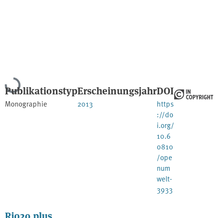
Lade...
Publikationstyp
Erscheinungsjahr
DOI
Monographie
2013
https
://do
i.org/
10.6
0810
/ope
num
welt-
3933
Rio20 plus