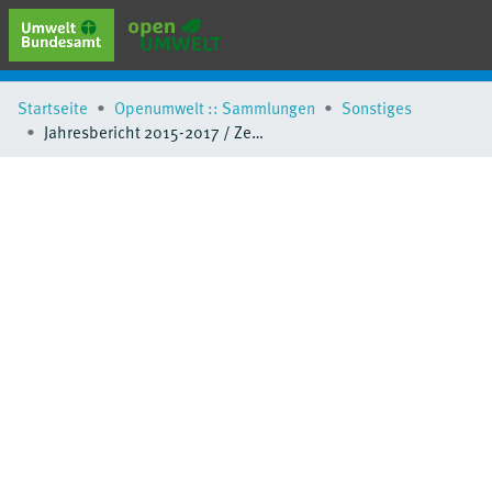
erweiterte Suche
Startseite
Openumwelt :: Sammlungen
Sonstiges
Browse
Jahresbericht 2015-2017 / Zentrale Melde- und Auswertestelle für Störfälle und Störungen in verfahrenstechnischen Anlagen (ZEMA)
Sammlungen
Schlagwörter