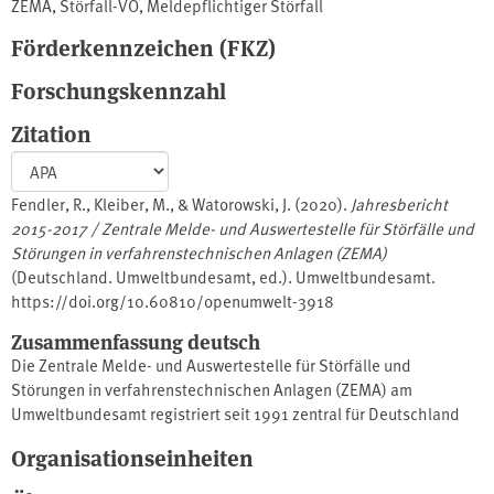
ZEMA
,
Störfall-VO
,
Meldepflichtiger Störfall
Förderkennzeichen (FKZ)
Forschungskennzahl
Zitation
Fendler, R., Kleiber, M., & Watorowski, J. (2020).
Jahresbericht
2015-2017 / Zentrale Melde- und Auswertestelle für Störfälle und
Störungen in verfahrenstechnischen Anlagen (ZEMA)
(Deutschland. Umweltbundesamt, ed.). Umweltbundesamt.
https://doi.org/10.60810/openumwelt-3918
Zusammenfassung deutsch
Die Zentrale Melde- und Auswertestelle für Störfälle und
Störungen in verfahrenstechnischen Anlagen (ZEMA) am
Umweltbundesamt registriert seit 1991 zentral für Deutschland
alle meldepflichtigen Ereignisse in Anlagen, die der Störfall-
Organisationseinheiten
Verordnung unterliegen. Der Bericht für die Jahre 2015 bis 2017
berichtet über 86 Störfälle und Störungen des