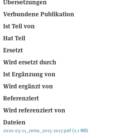
Übersetzungen
bestimmungsgemäßen Betriebs. Betroffen waren vor allem
Chemieanlagen. Es wurden 6 Todesfälle gemeldet, 115 Personen
Verbundene Publikation
wurden verletzt. Bei 11 Ereignissen wurden Umweltschäden
Ist Teil von
innerhalb und 5 Umweltschäden außerhalb des
Betriebsbereiches angezeigt. Die häufigste Ursache der
Hat Teil
Ereignisse waren technische Fehler, die häufigsten Folgen
Freisetzungen von Gefahrstoffen gefolgt von Bränden. Außerdem
Ersetzt
enthält der Bericht einen Sonderteil: "Personenschäden bei
Einsatzkräften". Quelle: https://www.umweltbundesamt.de
Wird ersetzt durch
Ist Ergänzung von
Wird ergänzt von
Referenziert
Wird referenziert von
Dateien
2020-03-11_zema_2015-2017.pdf
(2.1 MB)