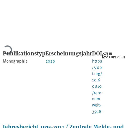
Lade...
Publikationstyp
Erscheinungsjahr
DOI
Monographie
2020
https
://do
i.org/
10.6
0810
/ope
num
welt-
3918
Jahresbericht 2015-2017 / Zentrale Melde- und